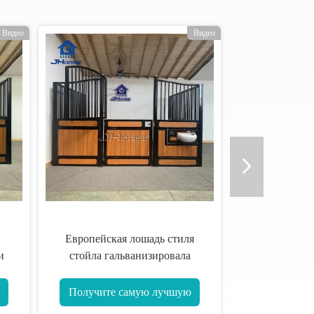
Видео
Видео
Европейская лошадь стиля
и
стойла гальванизировала
нержавеющую сталь высота 14
футов
Получите самую лучшую