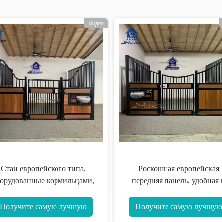
Видео
Стаи европейского типа,
Роскошная европейская
орудованные кормильцами,
передняя панель, удобная 
редними панелями, защитой
дышащая, подходит для
 влаги и оборудованием для
животноводческих ферм
Получите самую лучшую
Получите самую лучшую
лошадей