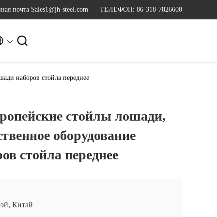
ная почта Sales1@jh-steel.com
ТЕЛЕФОН: 86-318-7826600


шади наборов стойла переднее
вропейские стойлы лошади,
ственное оборудование
ов стойла переднее
эй, Китай