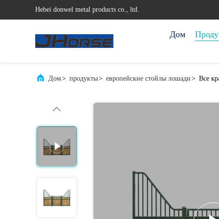
Hebei donwel metal products co., ltd.
Дом
Проду
Дом
>
продукты
>
европейские стойлы лошади
>
Все кр