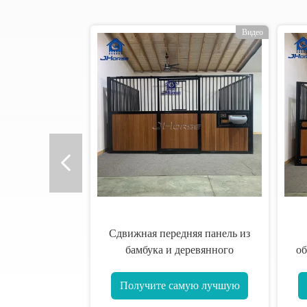
о
Видео
Сдвижная передняя панель из
бамбука и деревянного
об
наполнения с настраиваемым
пе
податчиком
от
Получите самую лучшую