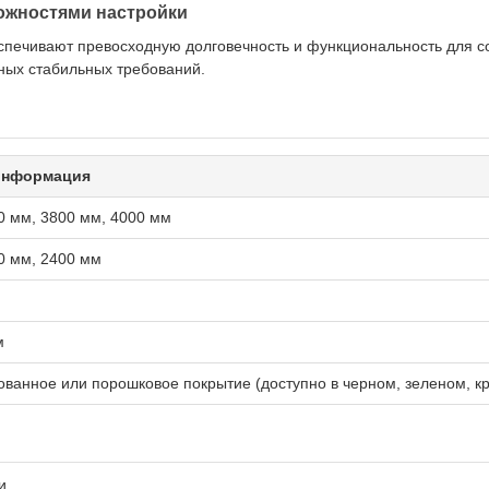
можностями настройки
печивают превосходную долговечность и функциональность для с
ных стабильных требований.
информация
0 мм, 3800 мм, 4000 мм
0 мм, 2400 мм
м
ованное или порошковое покрытие (доступно в черном, зеленом, кра
и