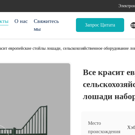
Электрон
кты
О нас
Свяжитесь
Запрос Цитата
мы
асит европейские стойлы лошади, сельскохозяйственное оборудование ло
Все красит е
сельскохозяй
лошади набор
Место
Хэб
происхождения