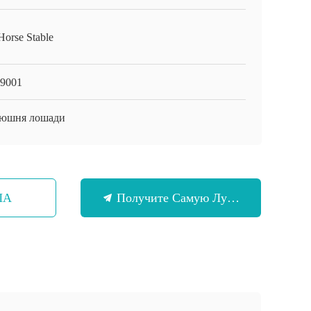
Horse Stable
9001
юшня лошади
ША
Получите Самую Лучшую Цену