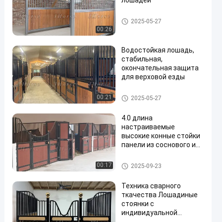
лошадей
Панели стойла лошади
2025-05-27
00:26
Водостойкая лошадь,
стабильная,
окончательная защита
для верховой езды
en
Панели стойла лошади
00:21
2025-05-27
4.0 длина
настраиваемые
высокие конные стойки
панели из соснового или
пластикового дерева
для стабильных и
европейские стойлы лошади
00:17
2025-09-23
безопасных конюшен
Техника сварного
ткачества Лошадиные
стоянки с
индивидуальной
сталью и бамбуком или