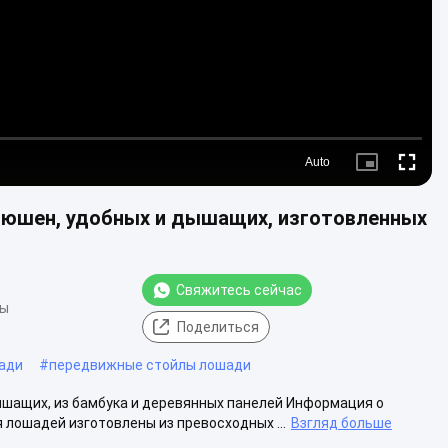
Auto
Picture-
Fullscre
in-
Picture
нюшен, удобных и дышащих, изготовленных
Свяжитесь сейчас
ды
Поделиться
ади
#
передвижные стойлы лошади
шащих, из бамбука и деревянных панелей Информация о
лошадей изготовлены из превосходных ...
Взгляд больше