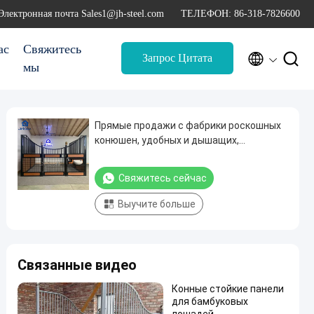
Электронная почта Sales1@jh-steel.com
ТЕЛЕФОН: 86-318-7826600
ас
Свяжитесь


Запрос Цитата
мы
Прямые продажи с фабрики роскошных
конюшен, удобных и дышащих,
изготовленных из бамбуковых и
деревянных панелей
Свяжитесь сейчас
Выучите больше
Связанные видео
Конные стойкие панели
для бамбуковых