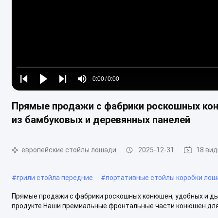
Loaded
:
0%
0:00
/
0:00
Play
Play
Play
Mute
Current
Duration
next
next
Прямые продажи с фабрики роскошных ко
Time
из бамбуковых и деревянных панелей
европейские стойлы лошади
2025-12-31
18 ви
#
грили стойла передние
#
портативные стойлы коробки лош
Прямые продажи с фабрики роскошных конюшен, удобных и ды
продукте Наши премиальные фронтальные части конюшен для 