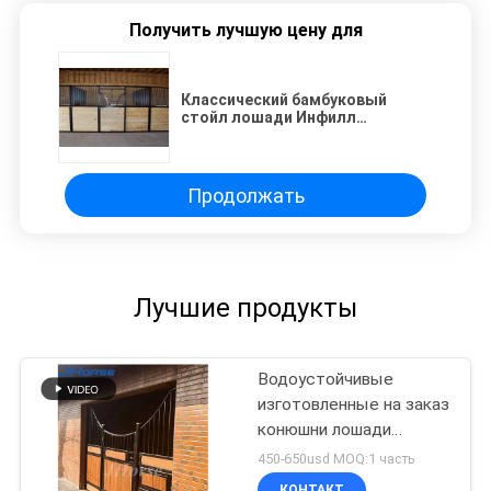
Получить лучшую цену для
Классический бамбуковый
стойл лошади Инфилл
обшивает панелями трубку
железного каркаса 50 * 50мм
Продолжать
Лучшие продукты
Водоустойчивые
изготовленные на заказ
конюшни лошади
покрывая дверь
450-650usd MOQ:1 часть
фронтов стойла лошади
КОНТАКТ