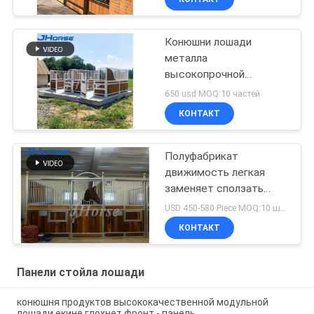
стабилизированную
Конюшни лошади
металла
высокопрочной
стальной рамки трубки
650 usd MOQ:10 частей
prefab с крышей
КОНТАКТ
продолжительной
Полуфабрикат
движимость легкая
заменяет сползать
европейскую лошадь
USD 450-580 Piece MOQ:10 штук
стойл противостоит
КОНТАКТ
панели
Панели стойла лошади
конюшня продуктов высококачественной модульной
лошади екине глохнет фронт - панель