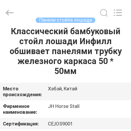
donwel
metal
products
co.,
ltd..
Панели стойла лошади
All
Rights
Классический бамбуковый
ДОМ
Reserved.
стойл лошади Инфилл
ПРОДУКТЫ
обшивает панелями трубку
железного каркаса 50 *
О
50мм
НАС
Место
Хэбэй, Китай
происхождения:
ПУТЕШЕСТВИЕ
ФАБРИКИ
Фирменное
JH Horse Stall
наименование:
ПРОВЕРКА
Сертификация:
CE,IOS9001