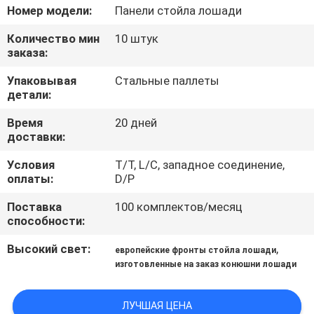
КАЧЕСТВА
Номер модели:
Панели стойла лошади
Количество мин
10 штук
СВЯЖИТЕСЬ
заказа:
МЫ
Упаковывая
Стальные паллеты
детали:
СПРОСИТЕ
Время
20 дней
доставки:
ЦИТАТУ
Условия
T/T, L/C, западное соединение,
оплаты:
D/P
КАРТА
Поставка
100 комплектов/месяц
САЙТА
способности:
Высокий свет:
,
европейские фронты стойла лошади
ПОЛИТИКА
изготовленные на заказ конюшни лошади
УЕДИНЕНИЯ
ЛУЧШАЯ ЦЕНА