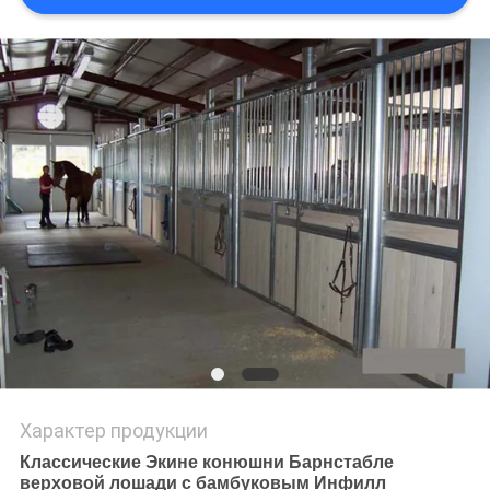
Характер продукции
Классические Экине конюшни Барнстабле
верховой лошади с бамбуковым Инфилл