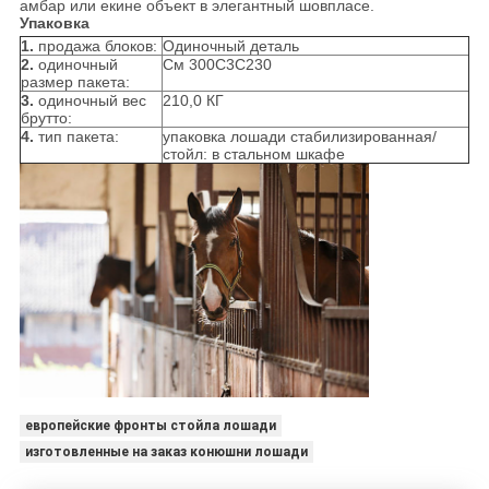
амбар или екине объект в элегантный шовпласе.
Упаковка
1.
продажа блоков:
Одиночный деталь
2.
одиночный
См 300С3С230
размер пакета:
3.
одиночный вес
210,0 КГ
брутто:
4.
тип пакета:
упаковка лошади стабилизированная/
стойл: в стальном шкафе
европейские фронты стойла лошади
изготовленные на заказ конюшни лошади