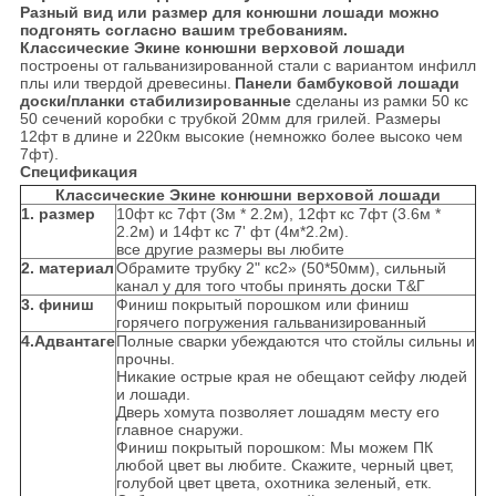
Разный вид или размер для конюшни лошади можно
подгонять согласно вашим требованиям.
Классические Экине конюшни верховой лошади
построены от гальванизированной стали с вариантом инфилл
плы или твердой древесины.
Панели бамбуковой лошади
доски/планки стабилизированные
сделаны из рамки 50 кс
50 сечений коробки с трубкой 20мм для грилей. Размеры
12фт в длине и 220км высокие (немножко более высоко чем
7фт).
Спецификация
Классические Экине конюшни верховой лошади
1. размер
10фт кс 7фт (3м * 2.2м), 12фт кс 7фт (3.6м *
2.2м) и 14фт кс 7' фт (4м*2.2м).
все другие размеры вы любите
2. материал
Обрамите трубку 2" кс2» (50*50мм), сильный
канал у для того чтобы принять доски Т&Г
3. финиш
Финиш покрытый порошком или финиш
горячего погружения гальванизированный
4.Адвантаге
Полные сварки убеждаются что стойлы сильны и
прочны.
Никакие острые края не обещают сейфу людей
и лошади.
Дверь хомута позволяет лошадям месту его
главное снаружи.
Финиш покрытый порошком: Мы можем ПК
любой цвет вы любите. Скажите, черный цвет,
голубой цвет цвета, охотника зеленый, етк.