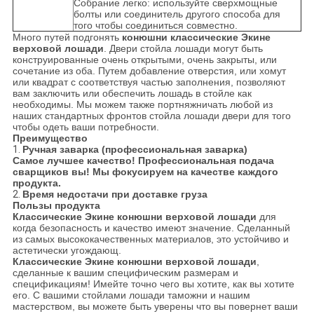
Собрание легко: используйте сверхмощные
болты или соединитель другого способа для
того чтобы соединиться совместно.
Много путей подгонять
конюшни классические Экине
верховой лошади
. Двери стойла лошади могут быть
конструированные очень открытыми, очень закрыты, или
сочетание из оба. Путем добавление отверстия, или хомут
или квадрат с соответствуя частью заполнения, позволяют
вам заключить или обеспечить лошадь в стойле как
необходимы. Мы можем также портняжничать любой из
наших стандартных фронтов стойла лошади двери для того
чтобы одеть ваши потребности.
Преимущество
1.
Ручная заварка (профессиональная заварка)
Самое лучшее качество! Профессиональная подача
сварщиков вы! Мы фокусируем на качестве каждого
продукта.
2.
Время недостачи при доставке груза
Пользы продукта
Классические Экине конюшни верховой лошади
для
когда безопасность и качество имеют значение. Сделанный
из самых высококачественных материалов, это устойчиво и
астетически угождающ.
Классические Экине конюшни верховой лошади
,
сделанные к вашим специфическим размерам и
спецификациям! Имейте точно чего вы хотите, как вы хотите
его. С вашими стойлами лошади таможни и нашим
мастерством, вы можете быть уверены что вы повернет ваши