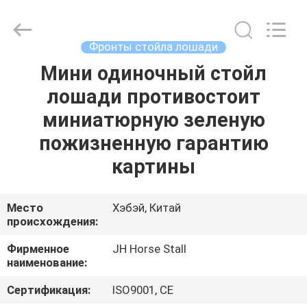
donwel
metal
products
co.,
ltd..
Фронты стойла лошади
All
Rights
Мини одиночный стойл
ДОМ
Reserved.
лошади противостоит
ПРОДУКТЫ
миниатюрную зеленую
пожизненную гарантию
О
картины
НАС
Место
Хэбэй, Китай
происхождения:
ПУТЕШЕСТВИЕ
ФАБРИКИ
Фирменное
JH Horse Stall
наименование:
ПРОВЕРКА
Сертификация:
ISO9001, CE