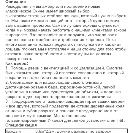
Описание
Ремоделинг ли вы амбар или построение новые,
классическое Экине имеет широкый выбор
высококачественных стойлов лошади, который нужно выбрать
от. Мы также имеем знающий штат, который нужно помочь
вам с вашим проектом. Самые лучшие исходы случаются
когда мы можем начать работать с нашими клиентами вскоре
в процессе. Это позволяет нам получить, что знало вас и
поняло ваши потребности и требования к проекта. Пока
много компаний только предлагают «покупке ее и как она»
лошадь глохнет, мы изготовляем наши стойлы для того чтобы
отвечать ваши потребностямы поэтому вы не должны
пожертвовать.
Как дверь:
1 .
Помощь двери с вентиляцией и социализацией. Смогите
быть закрыта или, который извлекла совершенно и, который
сохранила в тэксе или поставлять комната.
2. безопасный для ваших лошад-самого близкого
дистанционирования бара, коррозионностойкой, легкой
установки в новые или существующие объекты, и порошка
покрытого для хорошего предохранения от ржавчины.
3 .
Предохранение от жевания защищает края ваших дверей
и все другие, который подвергли действию деревянные края
от носки и зубов разрыва и лошади с предохранением от
жевания и жует крышки. Мы также носим
гальванизированный У-канал для легкой установки стен Т&Г.
Спецификация
Каждый
3.6м*2.2м, другие размеры по запросу