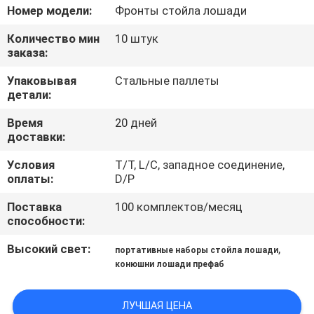
КАЧЕСТВА
Номер модели:
Фронты стойла лошади
Количество мин
10 штук
СВЯЖИТЕСЬ
заказа:
МЫ
Упаковывая
Стальные паллеты
детали:
СПРОСИТЕ
Время
20 дней
доставки:
ЦИТАТУ
Условия
T/T, L/C, западное соединение,
оплаты:
D/P
КАРТА
Поставка
100 комплектов/месяц
САЙТА
способности:
Высокий свет:
,
портативные наборы стойла лошади
ПОЛИТИКА
конюшни лошади префаб
УЕДИНЕНИЯ
ЛУЧШАЯ ЦЕНА