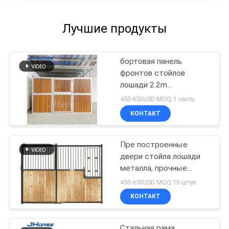
Лучшие продукты
бортовая панель
фронтов стойлов
лошади 2.2m
полуфабрикат
450-650USD MOQ:1 часть
разделяет рассекатели
КОНТАКТ
10ft 12ft
Пре построенные
двери стойла лошади
металла, прочные
конноспортивные
450-650USD MOQ:10 штук
фронты стойла амбара
КОНТАКТ
лошади
Стальная рама