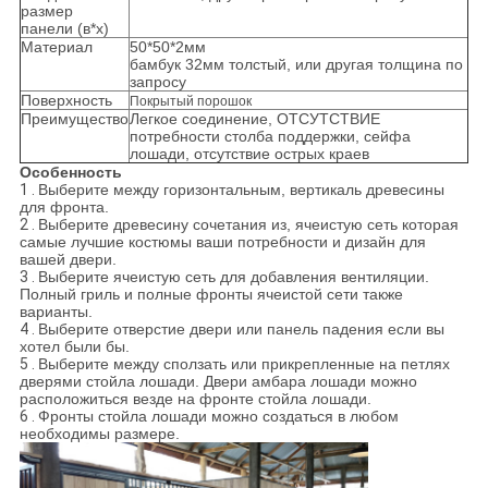
размер
панели (в*х)
Материал
50*50*2мм
бамбук 32мм толстый, или другая толщина по
запросу
Поверхность
Покрытый порошок
Преимущество
Легкое соединение, ОТСУТСТВИЕ
потребности столба поддержки, сейфа
лошади, отсутствие острых краев
Особенность
1 .
Выберите между горизонтальным, вертикаль древесины
для фронта.
2 .
Выберите древесину сочетания из, ячеистую сеть которая
самые лучшие костюмы ваши потребности и дизайн для
вашей двери.
3 .
Выберите ячеистую сеть для добавления вентиляции.
Полный гриль и полные фронты ячеистой сети также
варианты.
4 .
Выберите отверстие двери или панель падения если вы
хотел были бы.
5 .
Выберите между сползать или прикрепленные на петлях
дверями стойла лошади. Двери амбара лошади можно
расположиться везде на фронте стойла лошади.
6 .
Фронты стойла лошади можно создаться в любом
необходимы размере.